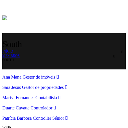
South
INÍCIO
MEMBROS
SOUTH
Ana Mana
Gestor de imóveis
Sara Jesus
Gestor de propriedades
Marisa Fernandes
Contabilista
Duarte Cayatte
Controlador
Patrícia Barbosa
Controller Sénior
South